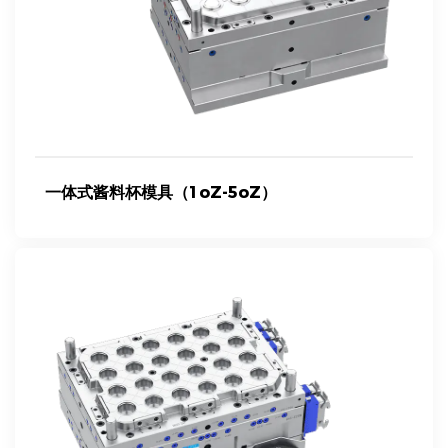
一体式酱料杯模具（1oZ-5oZ）