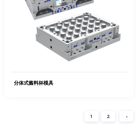
分体式酱料杯模具
1
2
›